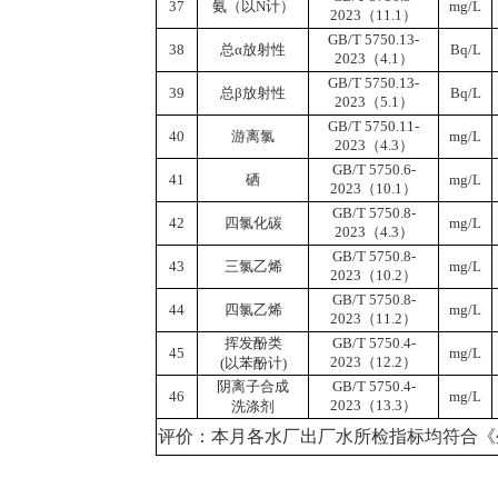
37
氨（以
N
计）
mg/L
2023
（
11.1
）
GB/T 5750.13-
38
总
α
放射性
Bq/L
2023
（
4.1
）
GB/T 5750.13-
39
总
β
放射性
Bq/L
2023
（
5.1
）
GB/T 5750.11-
40
游离氯
mg/L
2023
（
4.3
）
GB/T 5750.6-
41
硒
mg/L
2023
（
10.1
）
GB/T 5750.8-
42
四氯化碳
mg/L
2023
（
4.3
）
GB/T 5750.8-
43
三氯乙烯
mg/L
2023
（
10.2
）
GB/T 5750.8-
44
四氯乙烯
mg/L
2023
（
11.2
）
挥发酚类
GB/T 5750.4-
45
mg/L
2023
（
12.2
）
(
以苯酚计
)
阴离子合成
GB/T 5750.4-
46
mg/L
2023
（
13.3
）
洗涤剂
评价：本月各水厂出厂水所检指标均符合《