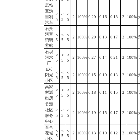
度站
宝鸡
＜
＜
＜
吉利
2
100%
0.20
0.16
0.18
2
100%
5
5
5
汽车
石头
河宝
＜
＜
＜
2
100%
0.20
0.13
0.17
2
100%
鸡调
5
5
5
蓄站
石坝
＜
＜
＜
河水
2
100%
0.27
0.14
0.21
2
100%
5
5
5
厂
E
米
＜
＜
＜
阳光
2
100%
0.15
0.10
0.13
2
100%
5
5
5
小区
高家
＜
＜
＜
村派
2
100%
0.18
0.11
0.15
2
100%
5
5
5
出所
姜潭
社区
＜
＜
＜
2
100%
0.19
0.15
0.17
2
100%
服务
5
5
5
中心
百合
＜
＜
＜
花城
2
100%
0.13
0.10
0.12
2
100%
5
5
5
小区