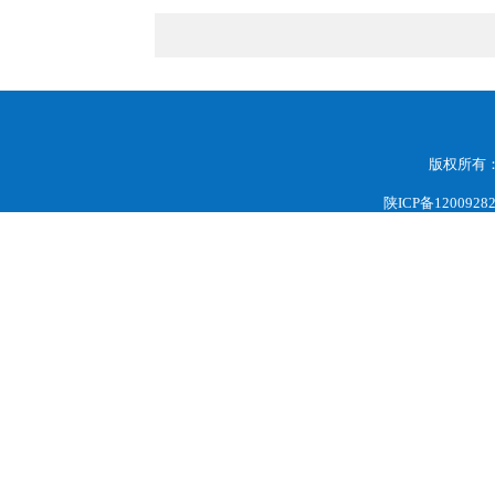
版权所有
陕ICP备1200928