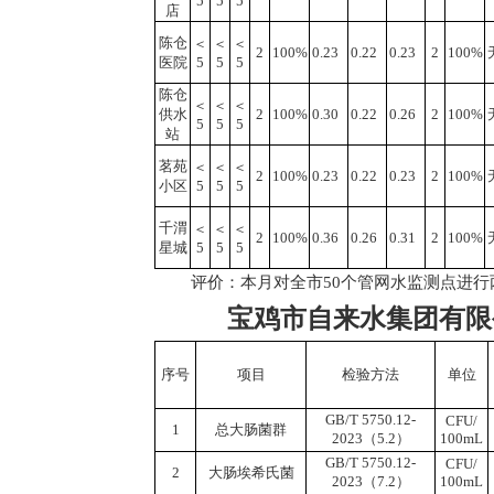
5
5
5
店
陈仓
＜
＜
＜
2
100%
0.23
0.22
0.23
2
100%
医院
5
5
5
陈仓
＜
＜
＜
供水
2
100%
0.30
0.22
0.26
2
100%
5
5
5
站
茗苑
＜
＜
＜
2
100%
0.23
0.22
0.23
2
100%
小区
5
5
5
千渭
＜
＜
＜
2
100%
0.36
0.26
0.31
2
100%
星城
5
5
5
评价：本月对全市
50
个管网水监测点进行
宝鸡市自来水集团有限
序号
项目
检验方法
单位
GB/T 5750.12-
CFU/
1
总大肠菌群
2023
（
5.2
）
100mL
GB/T 5750.12-
CFU/
2
大肠埃希氏菌
2023
（
7.2
）
100mL