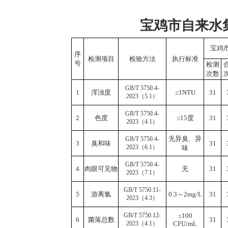
宝鸡市自来水
宝鸡
序
检测项目
检验方法
执行标准
号
检测
次数
GB/T 5750.4-
1
浑浊度
≤1NTU
31
2023
（
5.1
）
GB/T 5750.4-
2
色度
≤15
度
31
2023
（
4.1
）
无异臭、异
GB/T 5750.4-
3
臭和味
31
2023
（
6.1
）
味
GB/T 5750.4-
4
肉眼可见物
无
31
2023
（
7.1
）
GB/T 5750.11-
5
游离氯
0.3
～
2mg/L
31
2023
（
4.3
）
GB/T 5750.12-
≤100
6
菌落总数
31
2023
（
4.1
）
CFU/mL