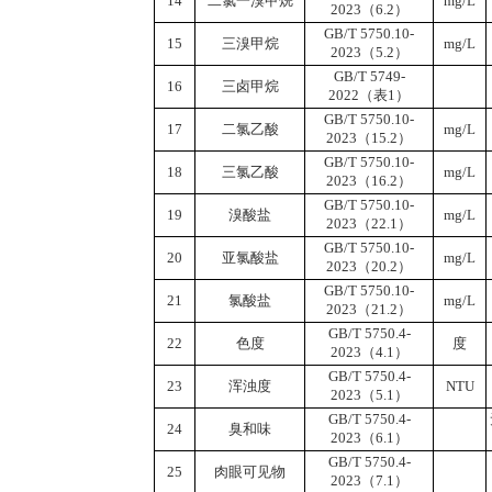
14
二氯一溴甲烷
mg/L
2023
（
6.2
）
GB/T 5750.10-
15
三溴甲烷
mg/L
2023
（
5.2
）
GB/T 5749-
16
三卤甲烷
2022
（表
1
）
GB/T 5750.10-
17
二氯乙酸
mg/L
2023
（
15.2
）
GB/T 5750.10-
18
三氯乙酸
mg/L
2023
（
16.2
）
GB/T 5750.10-
19
溴酸盐
mg/L
2023
（
22.1
）
GB/T 5750.10-
20
亚氯酸盐
mg/L
2023
（
20.2
）
GB/T 5750.10-
21
氯酸盐
mg/L
2023
（
21.2
）
GB/T 5750.4-
22
色度
度
2023
（
4.1
）
GB/T 5750.4-
23
浑浊度
NTU
2023
（
5.1
）
GB/T 5750.4-
24
臭和味
2023
（
6.1
）
GB/T 5750.4-
25
肉眼可见物
2023
（
7.1
）