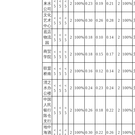
＜
＜
＜
来水
2
100%
0.23
0.19
0.21
2
100%
5
5
5
公司
文化
＜
＜
＜
艺术
2
100%
0.30
0.26
0.28
2
100%
5
5
5
中心
底店
＜
＜
＜
物流
2
100%
0.18
0.10
0.14
2
100%
5
5
5
园
商贸
＜
＜
＜
2
100%
0.18
0.15
0.17
2
100%
学院
5
5
5
联盟
＜
＜
＜
2
100%
0.16
0.12
0.14
2
100%
桥南
5
5
5
渭之
＜
＜
＜
水办
2
100%
0.24
0.23
0.24
2
100%
5
5
5
公楼
中国
人民
＜
＜
＜
银行
2
100%
0.26
0.18
0.22
2
100%
5
5
5
陈仓
支行
地中
＜
＜
＜
海酒
2
100%
0.30
0.22
0.26
2
100%