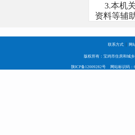
3.本
资料等辅
公民、
建设局办公
理科（宝鸡
联系方式
网
建设档案馆
版权所有：宝鸡市住房和城乡
查询获取
陕ICP备12009282号
网站标识码：61
（三）
属于主
更之日起2
法律、
规定。
二、依