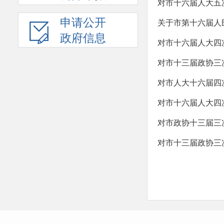
对市十六届人大五
申请公开
关于市第十六届人
政府信息
对市十六届人大四
对市十三届政协三
对市人大十六届四
对市十六届人大四
对市政协十三届三
对市十三届政协三