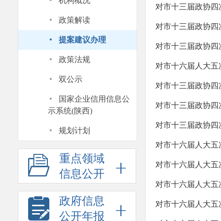
·
机构概况
对市十三届政协四
·
政策解读
对市十三届政协四
·
提案建议办理
对市十三届政协四
·
政策法规
对市十六届人大五
·
双公示
对市十三届政协四
·
国家企业信用信息公
对市十三届政协四
示系统(陕西)
·
对市十三届政协四
规划计划
对市十六届人大五
重点领域
对市十六届人大五
信息公开
对市十六届人大五
政府信息
对市十六届人大五
公开年报