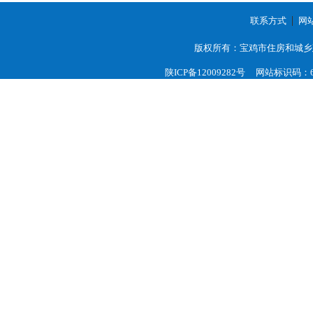
联系方式
网
版权所有：宝鸡市住房和城乡
陕ICP备12009282号
网站标识码：61