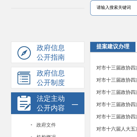
提案建议办理
政府信息
公开指南
对市十三届政协四
政府信息
对市十三届政协四
公开制度
对市十三届政协四
法定主动
对市十三届政协四
公开内容
对市十三届政协四
·
政府文件
对市十六届人大五