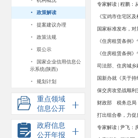
·
机构概况
专家解读 | 程鹏
·
政策解读
《宝鸡市住宅区及
·
提案建议办理
国家标准发布，对
·
政策法规
《住房租赁条例》
·
双公示
《住房租赁条例》专
·
国家企业信用信息公
司法部、住房城乡
示系统(陕西)
·
国新办就《关于持
规划计划
保交房攻坚战顺利完
重点领域
财政部 税务总局
信息公开
打出组合拳，力促
政府信息
专家解读 | 尹飞
公开年报