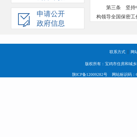
第三条 坚持
申请公开
构领导全国保密工
政府信息
重大事项和重要工
第四条 保密
管并重、创新发展
联系方式
网
法律、行政法
版权所有：宝鸡市住房和城乡
陕ICP备12009282号
网站标识码：61
第五条 国家
一切国家机关
保密的义务。
任何危害国家
第六条 国家
管本行政区域的保