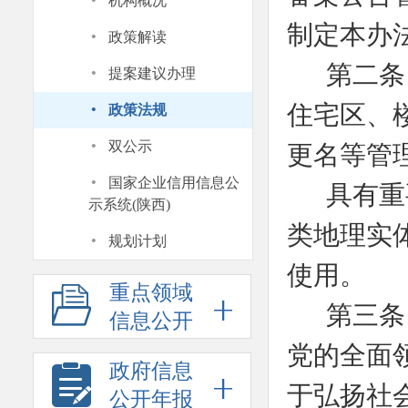
·
机构概况
·
制定本办
政策解读
·
第二条
提案建议办理
·
住宅区、
政策法规
·
双公示
更名等管
·
国家企业信用信息公
具有重
示系统(陕西)
类地理实
·
规划计划
使用。
重点领域
第三条
信息公开
党的全面
政府信息
于弘扬社
公开年报