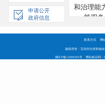
和治理能
申请公开
第四条
政府信息
监督指导
各区、
联系方式
网
指导下，
版权所有：宝鸡市住房和城乡
宝鸡高
陕ICP备12009282号
网站标识码：61
管委会住
下，负责
第五条
度，应遵